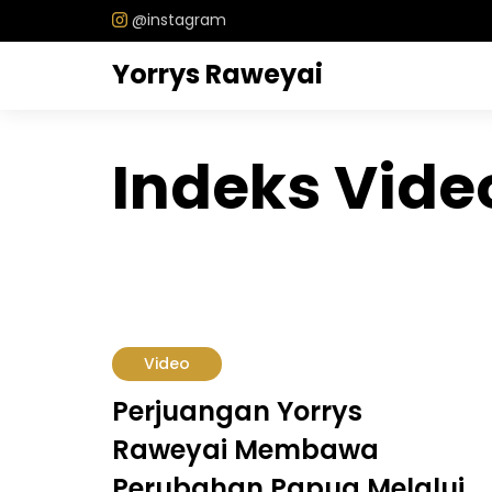
@instagram
Yorrys Raweyai
Indeks Vide
Video
Perjuangan Yorrys
Raweyai Membawa
Perubahan Papua Melalui